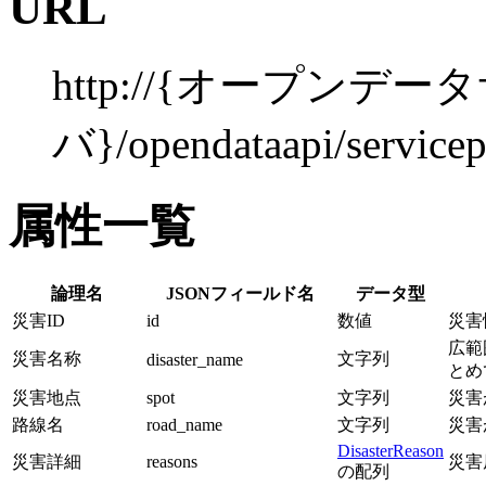
URL
http://{オープンデー
バ}/opendataapi/servicepo
属性一覧
論理名
JSONフィールド名
データ型
災害ID
id
数値
災害
広範
災害名称
文字列
disaster_name
とめ
災害地点
spot
文字列
災害
路線名
road_name
文字列
災害
DisasterReason
災害詳細
reasons
災害
の配列