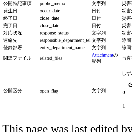
公開特記事項
public_memo
文字列
災害
発生日
occur_date
日付
災害
終了日
close_date
日付
災害
完了日
close_date
日付
災害
対応状況
response_status
文字列
災害
連絡先
responsible_department_tel
文字列
静岡
登録部署
entry_department_name
文字列
静岡
Attachment
の
関連ファイル
写真
related_files
配列
しず
公開区分
文字列
open_flag
0
1
This page was last edited b